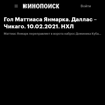
Войти
Гол Маттиаса Янмарка. Даллас –
Чикаго. 10.02.2021. НХЛ
Маттиас Янмарк переправляет в ворота наброс Доминика Кубалика на пятак, реализовывая большинство