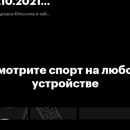
10.2021.
Доусон Мерсер обрабатывает шайбу после паса Андреаса Юнссона и забрасывает вторую шайбу в сезоне
мотрите спорт на люб
устройстве