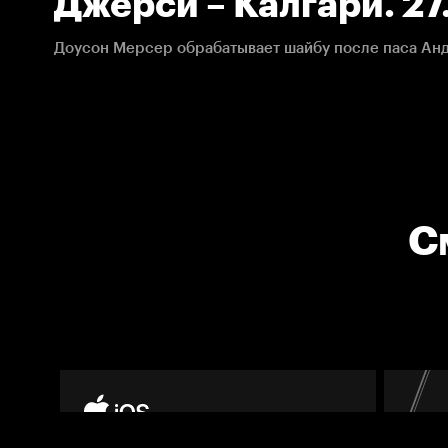
Джерси – Калгари. 27.
НХЛ
С