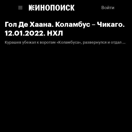
Войти
Гол Де Хаана. Коламбус – Чикаго.
12.01.2022. НХЛ
Курашев убежал к воротам «Коламбуса», развернулся и отдал передачу на пятак, а там Кэлвин Де Хаан с кистей отправил шайбу в ворота.