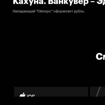
Кахуна. Ванкувер – Э
24.02.2021. НХЛ
Нападающий "Ойлерс" оформляет дубль.
С