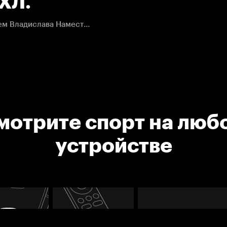
НХЛ.
Трой Стечер великолепно завершает атаку с участием Владислава Наместникова.
мотрите спорт на люб
устройстве