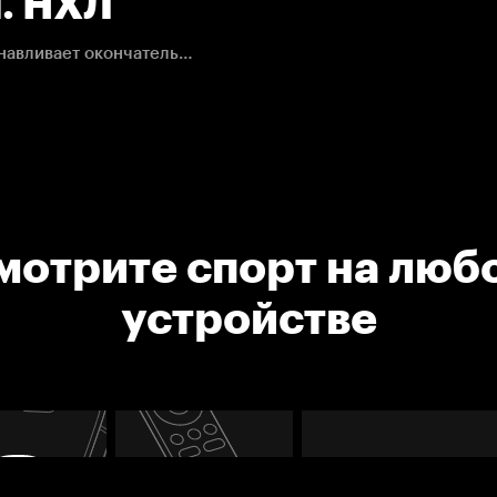
1. НХЛ
Барбашёв поражает пустые ворота "рыцарей" и устанавливает окончательный результат.
мотрите спорт на люб
устройстве