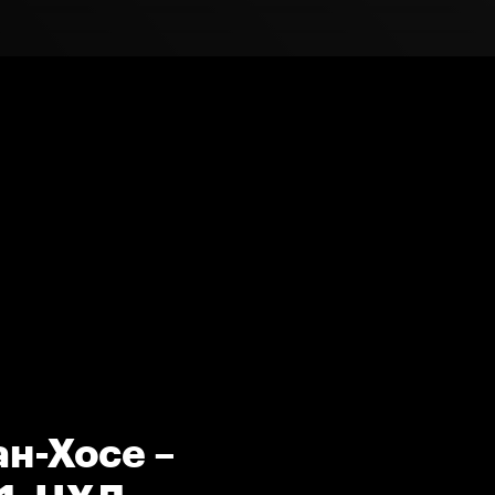
ан-Хосе –