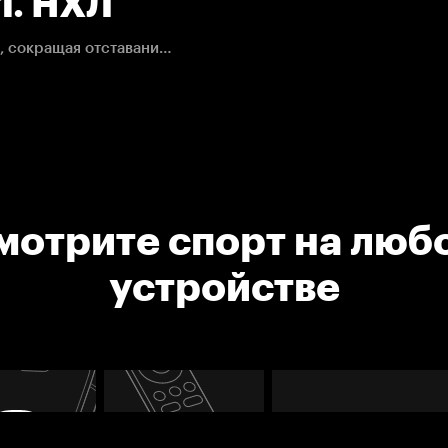
1. НХЛ
Томаш Гертл с добивания отправляет шайбу в ворота, сокращая отставание в счете
мотрите спорт на люб
устройстве