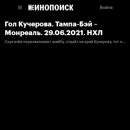
Войти
Гол Кучерова. Тампа-Бэй –
Монреаль. 29.06.2021. НХЛ
Сергачёв перехватывает шайбу, отдаёт на край Кучерову, тот набрасывает на пятак, откуда шайба залетает с помощью рикошета от защитника.