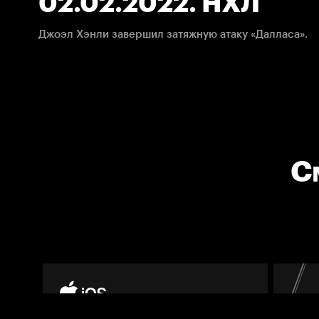
02.02.2022. НХЛ
Джоэл Хэнли завершил затяжную атаку «Далласа».
С