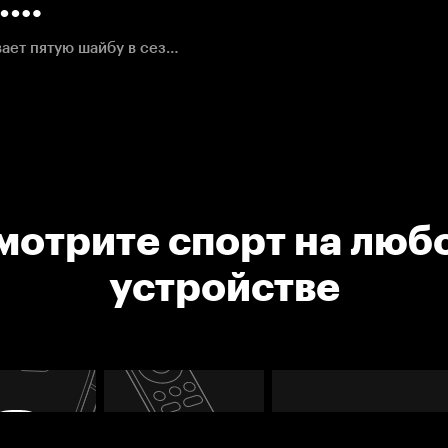
.
Александр Эдлер броском от синей линии забрасывает пятую шайбу в сезоне и сравнивает счет в матче
мотрите спорт на люб
устройстве