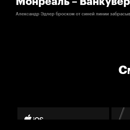
Монреаль – Ванкувер
26.02.2020. НХЛ
С