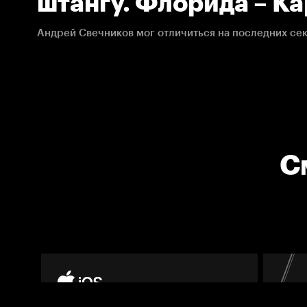
штангу. Флорида – К
02.03.2021. НХЛ
С