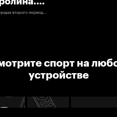
аролина.
Андрей Свечников мог отличиться на последних секундах второго периода, но попал в штангу.
мотрите спорт на люб
устройстве