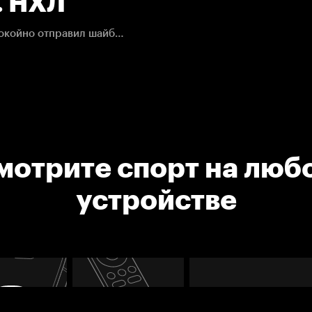
. НХЛ
Сэм Райнхарт оказался один на дальней штанге и спокойно отправил шайбу в пустой угол.
мотрите спорт на люб
устройстве