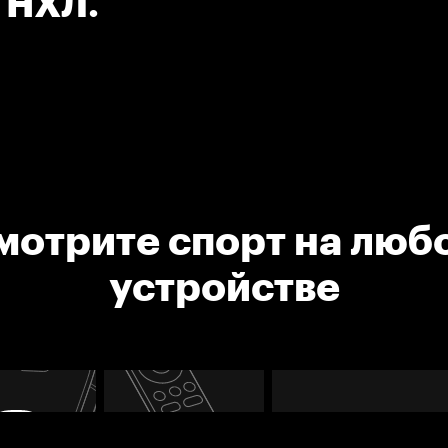
. НХЛ.
мотрите спорт на люб
устройстве