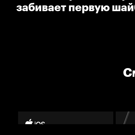
забивает первую шай
команды в матче
С