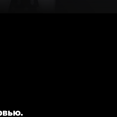
рвью.