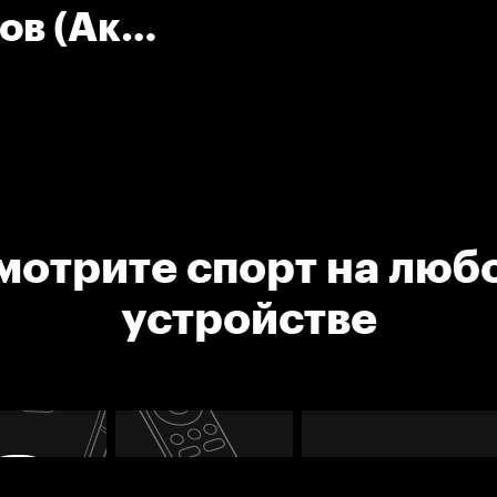
ов (Ак
ер
мотрите спорт на люб
устройстве