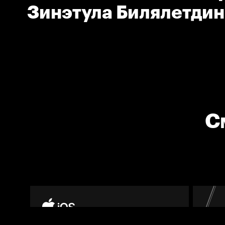
Зинэтула Билялетдин
Барс) - главный трен
С