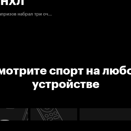
. НХЛ
Самые яркие моменты встречи, в которой Кирилл Капризов набрал три очка
мотрите спорт на люб
устройстве