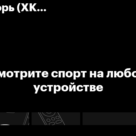
рь (ХК
мотрите спорт на люб
устройстве