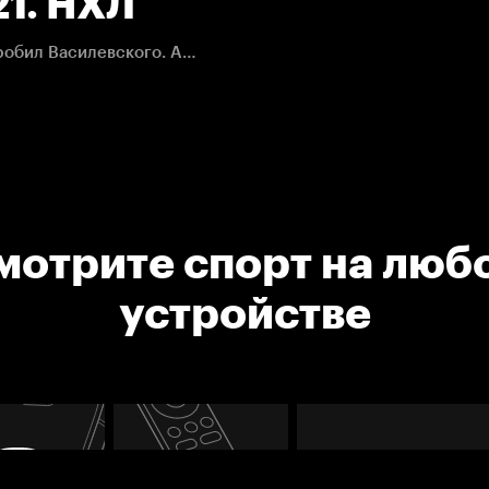
21. НХЛ
Райан Пулок мощнейшим броском от синей линии пробил Василевского. Андрей видел момент броска, но отразить его не сумел.
мотрите спорт на люб
устройстве