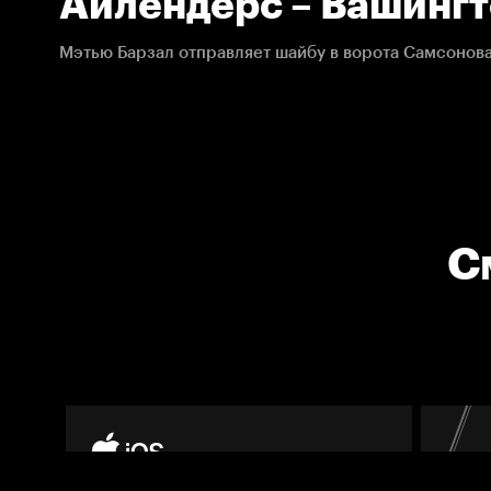
Айлендерс – Вашингт
02.04.2021. НХЛ
С