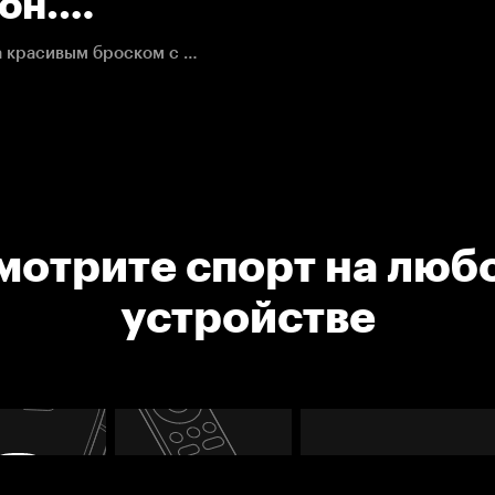
он.
Мэтью Барзал отправляет шайбу в ворота Самсонова красивым броском с разворота.
мотрите спорт на люб
устройстве