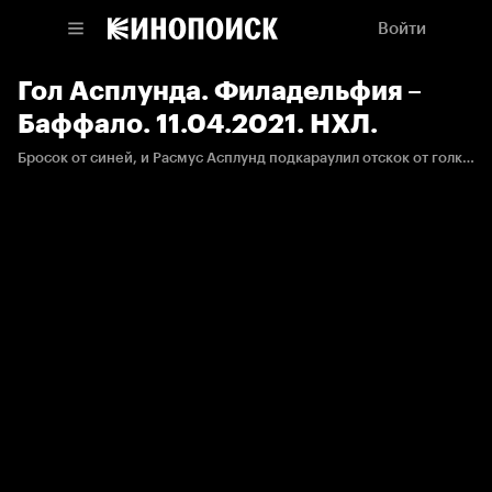
Войти
Гол Асплунда. Филадельфия –
Баффало. 11.04.2021. НХЛ.
Бросок от синей, и Расмус Асплунд подкараулил отскок от голкипера и с лопаты отравил шайбу в ворота.