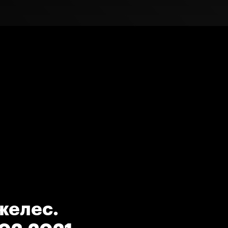
желес.