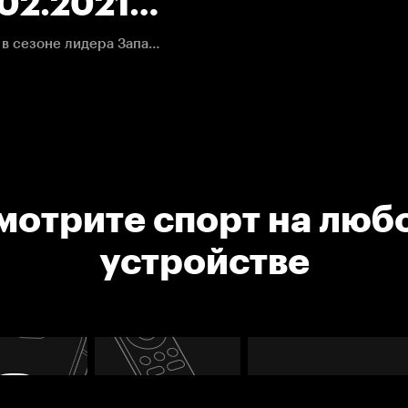
02.2021.
Все заброшенные шайбы первого сухого поражения в сезоне лидера Западного дивизиона Сент-Луиса
мотрите спорт на люб
устройстве