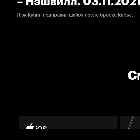
– Нэшвилл. 03.11.202
Люк Кунин подправил шайбу после броска Карье.
С