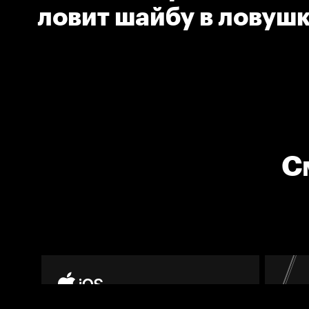
ловит шайбу в ловуш
С