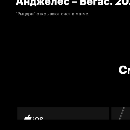
Анджелес – Вегас. 20
НХЛ
"Рыцари" открывают счет в матче.
С