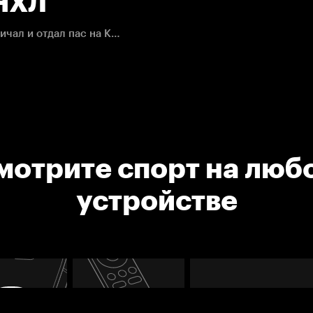
 НХЛ
Кутюрье мог забивать в пустые ворота, но не пожадничал и отдал пас на Клода Жиру, который поставил точку в матче.
мотрите спорт на люб
устройстве