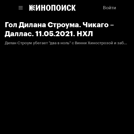
Войти
Гол Дилана Строума. Чикаго –
Даллас. 11.05.2021. НХЛ
Дилан Строум убегает "два в ноль" с Винни Хинострозой и забрасывает девятую шайбу в сезоне