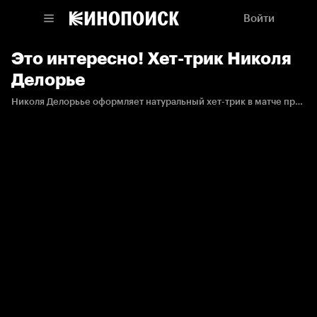
Войти
Это интересно! Хет-трик Николя
Делорье
Николя Делорьье оформляет натуральный хет-трик в матче против Оттавы, забрасывая все три шайбы в первом периоде