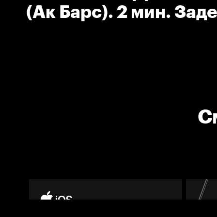
(Ак Барс). 2 мин. За
клюшки соперника.
С