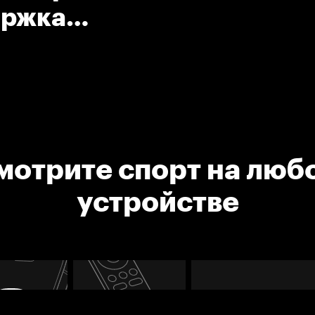
держка
мотрите спорт на люб
устройстве