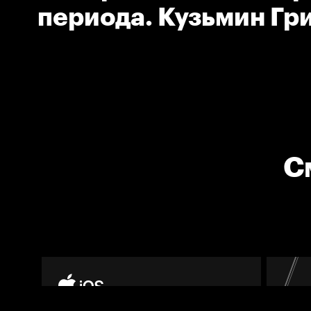
периода. Кузьмин Гр
(Спартак)
С