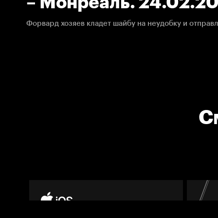
– Монреаль. 24.02.2
Форвард хозяев кладет шайбу на неудобку и отправля
С