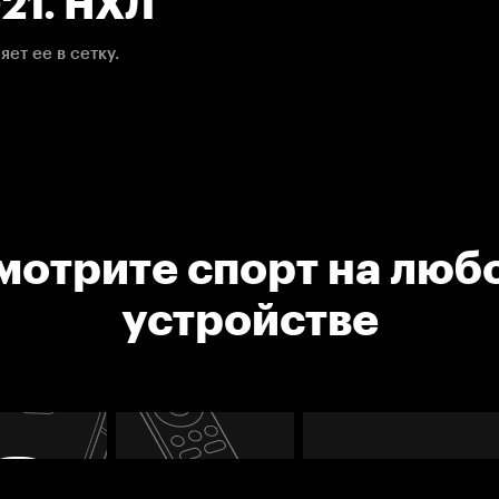
021. НХЛ
ет ее в сетку.
мотрите спорт на люб
устройстве