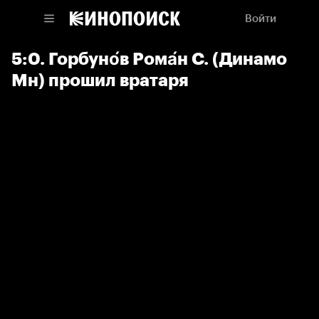
Войти
5:0. Горбуно́в Рома́н С. (Динамо
Мн) прошил вратаря