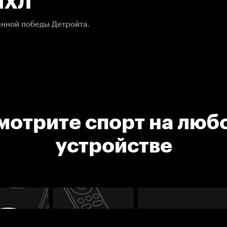
 НХЛ
енной победы Детройта.
мотрите спорт на люб
устройстве