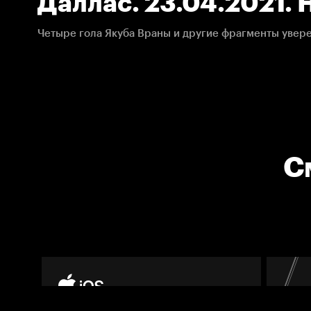
Даллас. 23.04.2021.
Четыре гола Якуба Враны и другие фрагменты увер
С