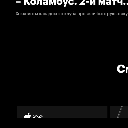
– Коламбус. 2-й матч.
Квалификационный р
04.08.2020. Кубок С
НХЛ.
С