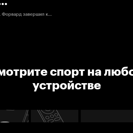
аунд.
Хоккеисты канадского клуба провели быструю атаку. Форвард завершил комбинацию, которую сам же и начал. Ассистентом стал Зак Хайман.
тэнли,
мотрите спорт на люб
устройстве