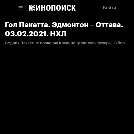
Войти
Гол Пакетта. Эдмонтон – Оттава.
03.02.2021. НХЛ
Седрик Пакетт не позволил Коскинену сделать "сухарь". В борьбе с защитником он отправил шайбу в ворота.