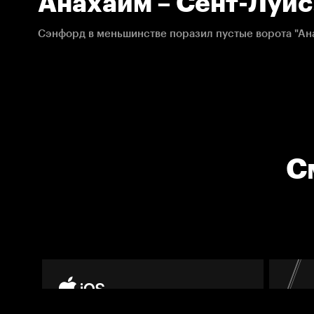
Анахайм – Сент-Луис
02.03.2021. НХЛ
Сэнфорд в меньшинстве поразил пустые ворота "Ан
С