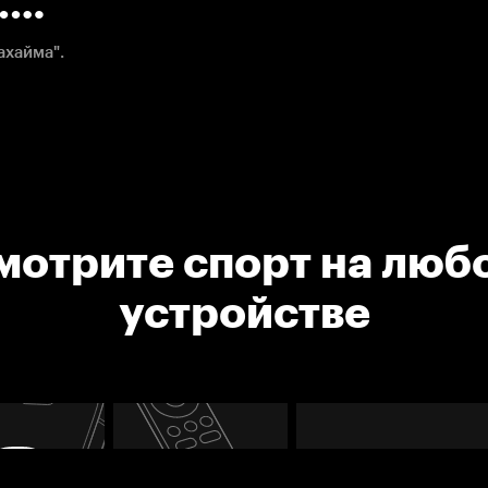
.
ахайма".
мотрите спорт на люб
устройстве