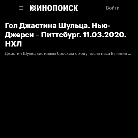
Войти
Гол Джастина Шульца. Нью-
Джерси – Питтсбург. 11.03.2020.
НХЛ
Джастин Шульц кистевым броском с ходу после паса Евгения Малкина забрасывает третью шайбу в сезоне