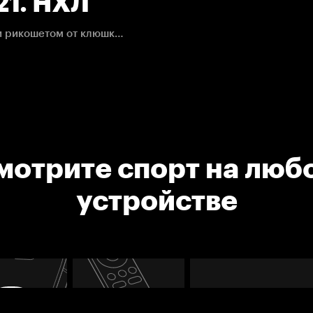
21. НХЛ
Шайба после броска Дуги Хэмилтона от синей линии рикошетом от клюшки Лиама Фоуди влетает в ворота Йонаса Корписало
мотрите спорт на люб
устройстве