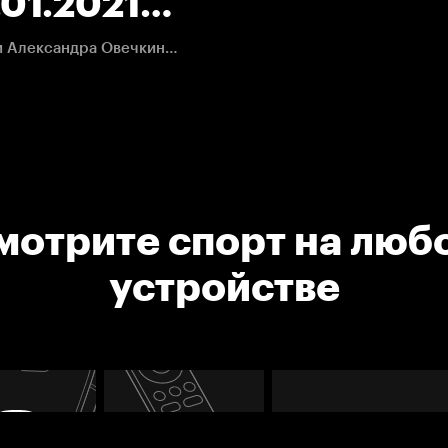
01.2021.
Все голы и лучшие моменты матча между командами Александра Овечкина и Павла Бучневича
мотрите спорт на люб
устройстве