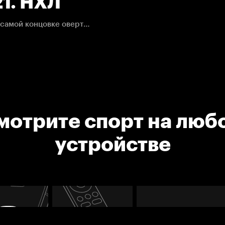
21. НХЛ
Шведский защитник забрасывает победную шайба в самой концовке овертайма.
мотрите спорт на люб
устройстве