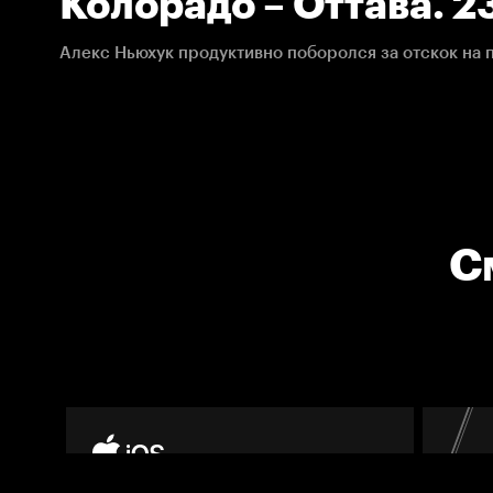
Колорадо – Оттава. 23
НХЛ
С