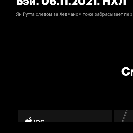
Бэй. 06.11.2021. НХЛ
Ян Рутта следом за Хедманом тоже забрасывает пер
С