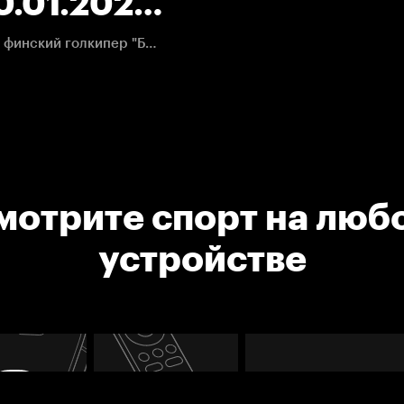
0.01.2021.
Карл Седерберг бросал в противоход Корписало, но финский голкипер "Блю Джекетс" успел среагировать и спасти свою команду.
мотрите спорт на люб
устройстве