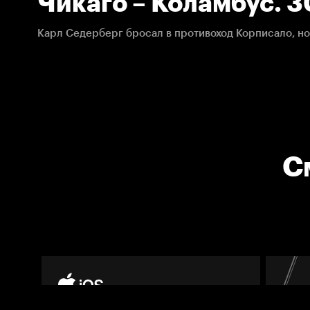
Чикаго – Коламбус. 3
НХЛ
С