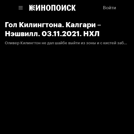
Войти
Гол Килингтона. Калгари –
Нэшвилл. 03.11.2021. НХЛ
Оливер Килингтон не дал шайбе выйти из зоны и с кистей забросил её прямо под перекладину.