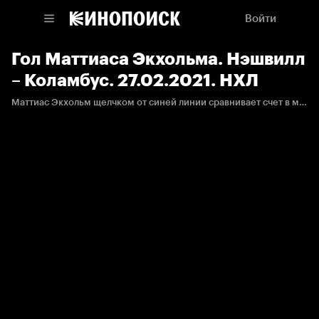
Войти
Гол Маттиаса Экхольма. Нэшвилл
– Коламбус. 27.02.2021. НХЛ
Маттиас Экхольм щелчком от синей линии сравнивает счет в матче, забрасывая первую шайбу в сезоне