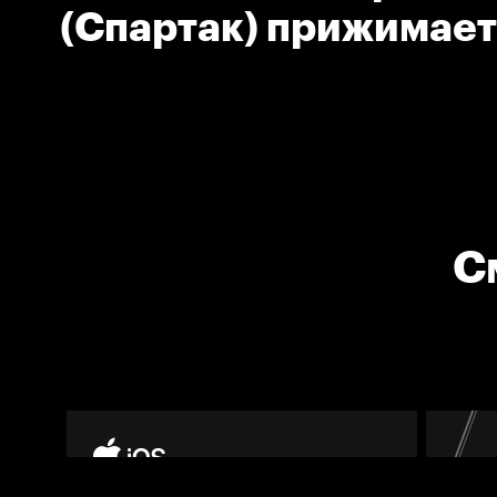
(Спартак) прижимает
льду
С