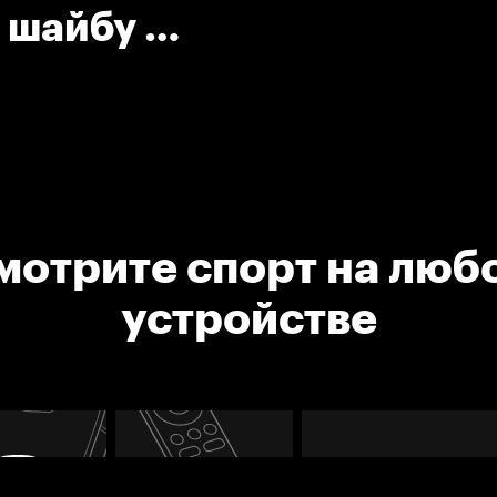
 шайбу ко
мотрите спорт на люб
устройстве