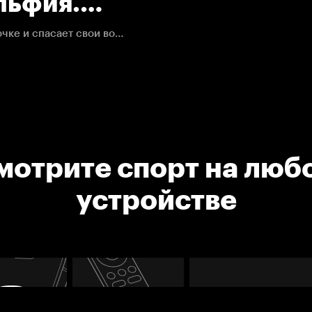
льфия.
Игорь Шестёркин роскошно передвигается по ленточке и спасает свои ворота.
мотрите спорт на люб
устройстве