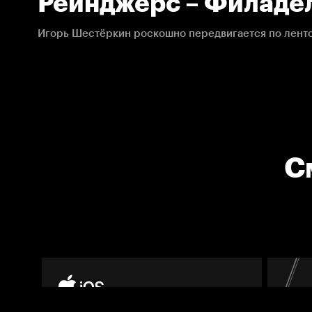
Рейнджерс – Филаде
23.04.2021. НХЛ
С