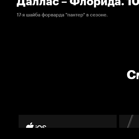
Даллас – Флорида. 10
НХЛ
17-я шайба форварда "пантер" в сезоне.
С