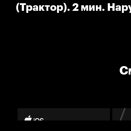
(Трактор). 2 мин. На
численного состава.
С