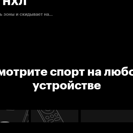
. НХЛ
Марк Шайфли идет в отбор, затаскивает шайбу вглубь зоны и скидывает на синюю линию - наброос оттуда подправляет Блэйк Уилер
мотрите спорт на люб
устройстве