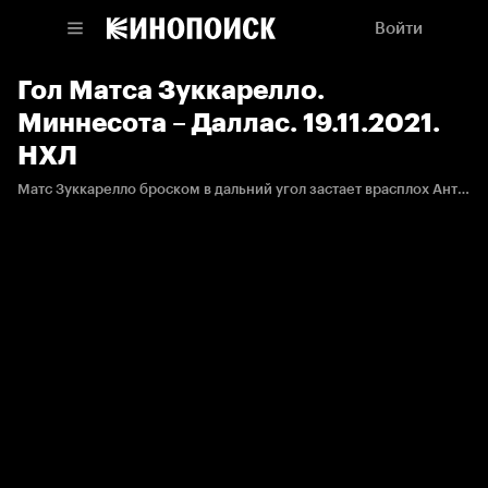
Войти
Гол Матса Зуккарелло.
Миннесота – Даллас. 19.11.2021.
НХЛ
Матс Зуккарелло броском в дальний угол застает врасплох Антона Худобина